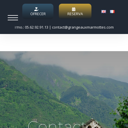
Skip
to
OFRECER
RESERVA
content
Tfno.: 05.62.92.91.13
|
contact@grangeauxmarmottes.com
Contact &