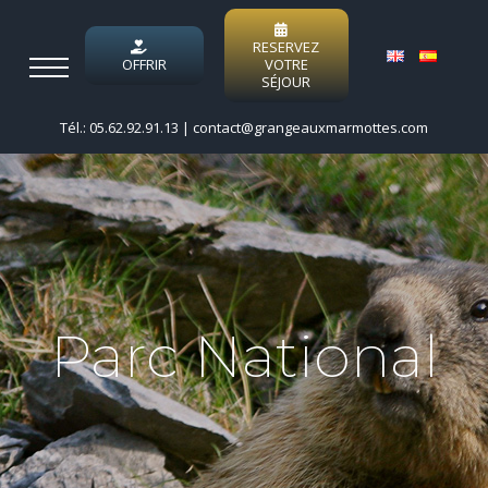
Passer
au
RESERVEZ
OFFRIR
VOTRE
contenu
SÉJOUR
Tél.: 05.62.92.91.13
|
contact@grangeauxmarmottes.com
Parc National